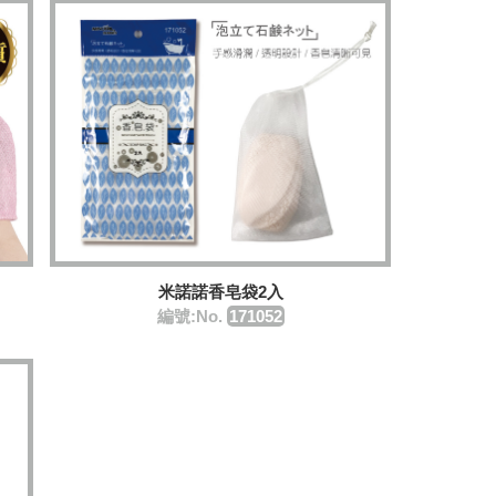
米諾諾香皂袋2入
編號:No.
171052