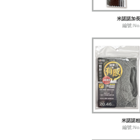
米諾諾加
編號:No
米諾諾
編號:No