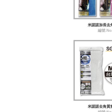
米諾諾加長去
編號:No
米諾諾去角質
編號:No