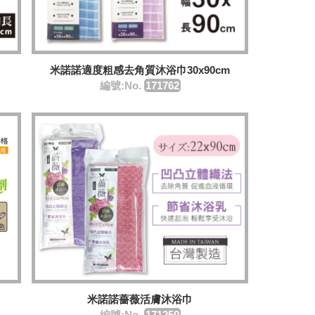
米諾諾適度粗感去角質沐浴巾30x90cm
編號:No.
171762
米諾諾薔薇活膚沐浴巾
編號:No.
171250