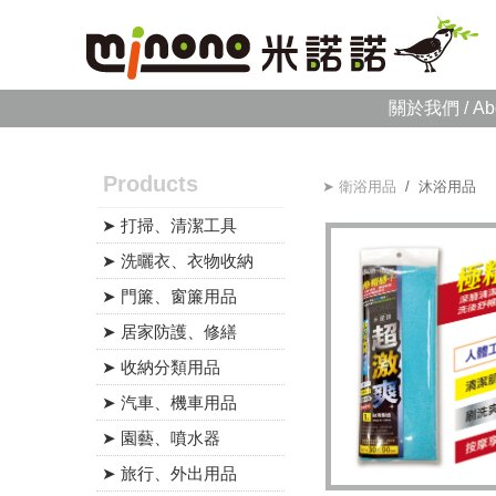
關於我們 / Ab
Products
➤ 衛浴用品
/ 沐浴用品
➤ 打掃、清潔工具
➤ 洗曬衣、衣物收納
➤ 門簾、窗簾用品
➤ 居家防護、修繕
➤ 收納分類用品
➤ 汽車、機車用品
➤ 園藝、噴水器
➤ 旅行、外出用品