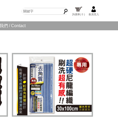
詢價車
( 0 )
會員登入
們 / Contact