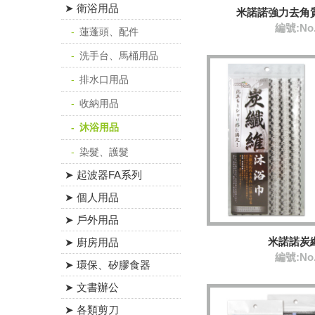
➤ 衛浴用品
米諾諾強力去角質
編號:No
蓮蓬頭、配件
洗手台、馬桶用品
排水口用品
收納用品
沐浴用品
染髮、護髮
➤ 起波器FA系列
➤ 個人用品
➤ 戶外用品
米諾諾炭
➤ 廚房用品
編號:No
➤ 環保、矽膠食器
➤ 文書辦公
➤ 各類剪刀