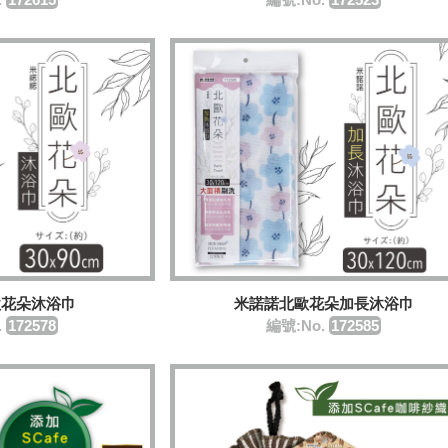
歐花朵沐浴巾
米諾諾北歐花朵加長沐浴巾
.
172578
編號:No.
172585