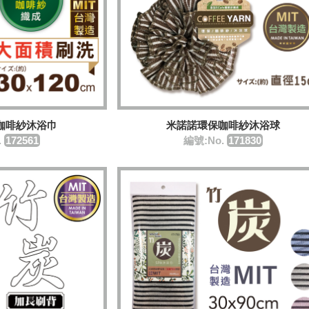
咖啡紗沐浴巾
米諾諾環保咖啡紗沐浴球
.
172561
編號:No.
171830