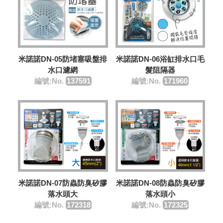
米諾諾DN-05防堵塞吸盤排
米諾諾DN-06浴缸排水口毛
水口濾網
髮阻隔器
編號:No.
137591
編號:No.
171960
米諾諾DN-07防蟲防臭矽膠
米諾諾DN-08防蟲防臭矽膠
落水頭大
落水頭小
編號:No.
172318
編號:No.
172325