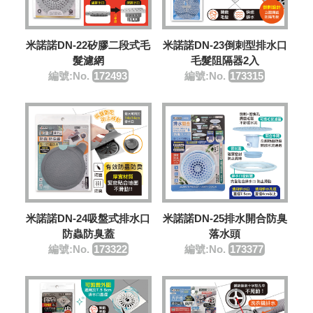
米諾諾DN-22矽膠二段式毛
米諾諾DN-23倒刺型排水口
髮濾網
毛髮阻隔器2入
編號:No.
172493
編號:No.
173315
米諾諾DN-24吸盤式排水口
米諾諾DN-25排水開合防臭
防蟲防臭蓋
落水頭
編號:No.
173322
編號:No.
173377