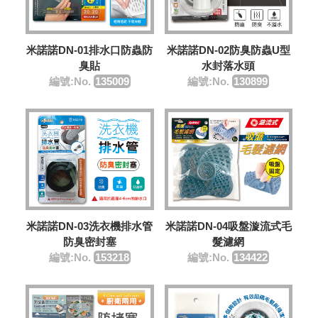
米諾諾DN-01排水口防蟲防
米諾諾DN-02防臭防蟲U型
臭貼
水封落水頭
編號:No.
135009
編號:No.
130899
米諾諾DN-03洗衣機排水管
米諾諾DN-04吸盤漩流式毛
防臭密封塞
髮濾網
編號:No.
153218
編號:No.
134422