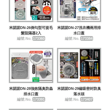
米諾諾DN-26倒勾型可提毛
米諾諾DN-27洗衣機兩用排
髮阻隔器2入
水口蓋
編號:No.
173360
編號:No.
173384
米諾諾DN-28強效隔臭防蟲
米諾諾DN-29磁吸密封防臭
排水口蓋
落水頭
編號:No.
173391
編號:No.
173407