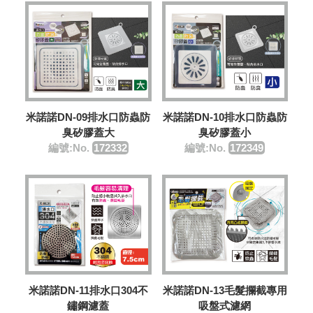
米諾諾DN-09排水口防蟲防
米諾諾DN-10排水口防蟲防
臭矽膠蓋大
臭矽膠蓋小
編號:No.
172332
編號:No.
172349
米諾諾DN-11排水口304不
米諾諾DN-13毛髮攔截專用
鏽鋼濾蓋
吸盤式濾網