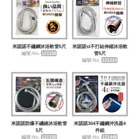
米諾諾不鏽鋼沐浴軟管5尺
米諾諾st不打結伸縮沐浴軟
編號:No.
121156
管5尺
編號:No.
121224
米諾諾防爆不纏繞沐浴軟管
米諾諾304不鏽鋼沖洗器4
5尺
件組
編號:No.
121330
編號:No.
121446