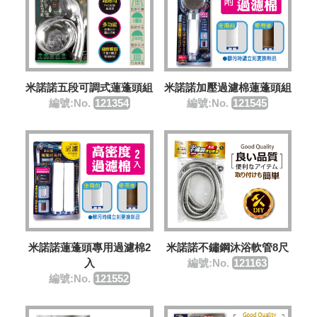
米諾諾五段可調式蓮蓬頭組
米諾諾加壓過濾棉蓮蓬頭組
編號:No.
121354
編號:No.
121545
米諾諾蓮蓬頭專用過濾棉2
米諾諾不鏽鋼沐浴軟管8尺
入
編號:No.
121163
編號:No.
121552