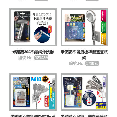
米諾諾304不鏽鋼沖洗器
米諾諾不留痕標準型蓮蓬頭
編號:No.
121439
架
編號:No.
171878
米諾諾不留痕側掛式4段蓮
米諾諾不留痕可轉向蓮蓬頭