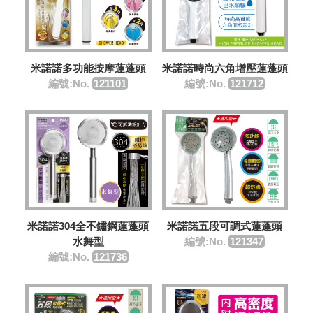
米諾諾多功能按摩蓮蓬頭
米諾諾時尚六角增壓蓮蓬頭
編號:No.
121101
編號:No.
121712
米諾諾304全不鏽鋼蓮蓬頭
米諾諾五段可調式蓮蓬頭
水舞型
編號:No.
121347
編號:No.
121736