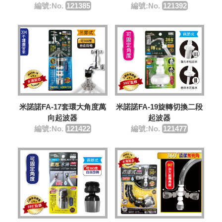
編號:No.
121385
編號:No.
121392
米諾諾FA-17套環大角度萬
米諾諾FA-19旋轉切換二段
向起波器
起波器
編號:No.
121422
編號:No.
121477