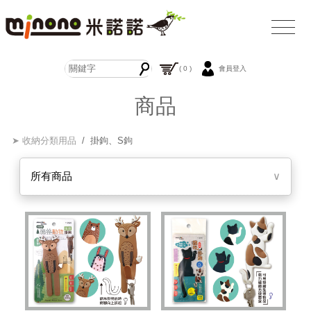
( 0 )
會員登入
商品
➤ 收納分類用品
/ 掛鉤、S鉤
所有商品
∨