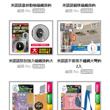
米諾諾森林動物磁鐵掛鉤
米諾諾貓咪磁鐵掛鉤
編號:No.
112925
編號:No.
112918
米諾諾防刮強力磁鐵掛鉤大
米諾諾不留痕不鏽鋼大彎鉤
編號:No.
113632
2入
編號:No.
112703