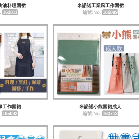
防油料理圍裙
米諾諾工業風工作圍裙
.
163811
編號:No.
165099
寧工作圍裙
米諾諾小熊圍裙成人
.
165082
編號:No.
163712