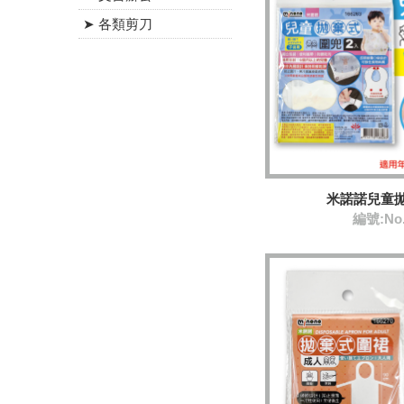
➤ 各類剪刀
米諾諾兒童
編號:No