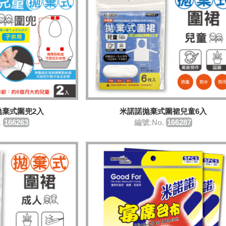
拋棄式圍兜2入
米諾諾拋棄式圍裙兒童6入
.
166263
編號:No.
166287