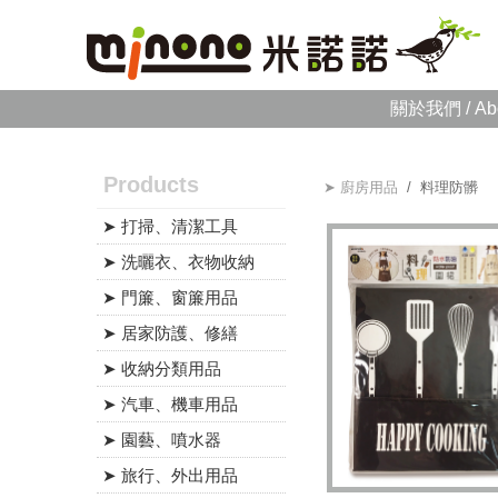
關於我們 / Ab
Products
➤ 廚房用品
/ 料理防髒
➤ 打掃、清潔工具
➤ 洗曬衣、衣物收納
➤ 門簾、窗簾用品
➤ 居家防護、修繕
➤ 收納分類用品
➤ 汽車、機車用品
➤ 園藝、噴水器
➤ 旅行、外出用品