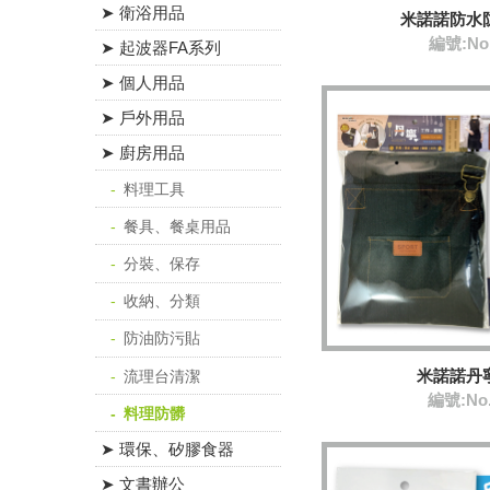
➤ 衛浴用品
米諾諾防水
編號:No
➤ 起波器FA系列
➤ 個人用品
➤ 戶外用品
➤ 廚房用品
料理工具
餐具、餐桌用品
分裝、保存
收納、分類
防油防污貼
米諾諾丹
流理台清潔
編號:No
料理防髒
➤ 環保、矽膠食器
➤ 文書辦公