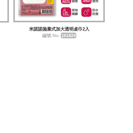
米諾諾拋棄式加大透明桌巾2入
編號:No.
161824