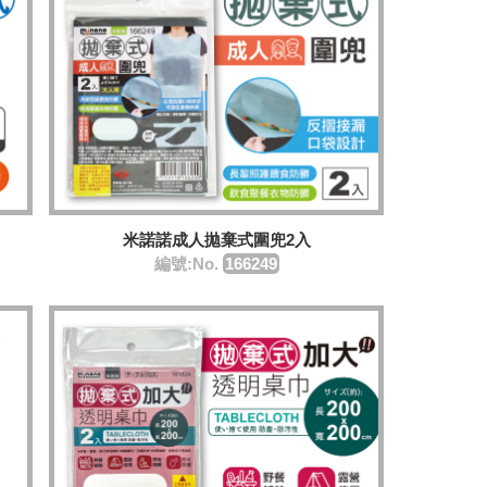
米諾諾成人拋棄式圍兜2入
編號:No.
166249