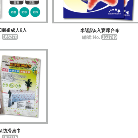
式圍裙成人6入
米諾諾5入宴席台布
.
166270
編號:No.
161749
保防滑桌巾
.
162715