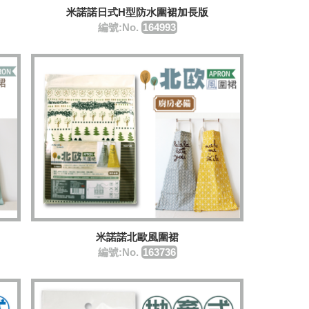
米諾諾日式H型防水圍裙加長版
編號:No.
164993
米諾諾北歐風圍裙
編號:No.
163736