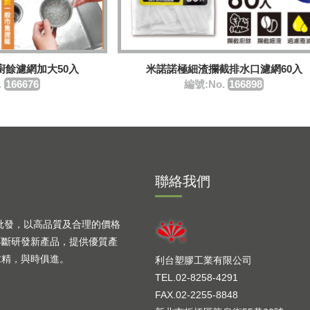
廚餘濾網加大50入
米諾諾極細渣攔截排水口濾網60入
.
166676
編號:No.
166898
聯絡我們
批發，以高品質及合理的價格
不斷研發新產品，提供優質產
求精，與時俱進。
利台塑膠工業有限公司
TEL.02-8258-4291
FAX.02-2255-8848