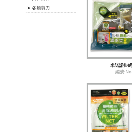
➤ 各類剪刀
米諾諾掛
編號:No