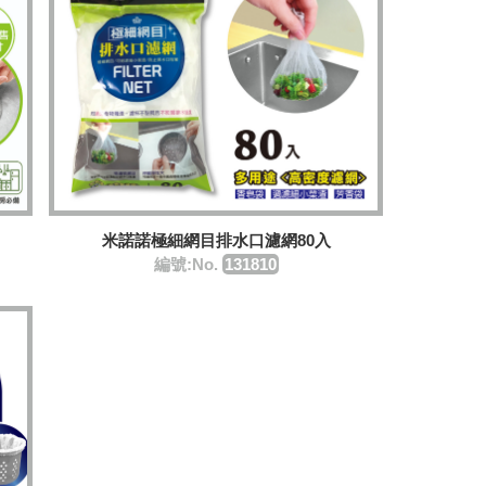
米諾諾極細網目排水口濾網80入
編號:No.
131810