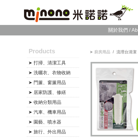
關於我們 / Ab
Products
➤ 廚房用品
/ 流理台清潔
➤ 打掃、清潔工具
➤ 洗曬衣、衣物收納
➤ 門簾、窗簾用品
➤ 居家防護、修繕
➤ 收納分類用品
➤ 汽車、機車用品
➤ 園藝、噴水器
➤ 旅行、外出用品