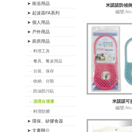
➤ 衛浴用品
米諾諾防傾
編號:No
➤ 起波器FA系列
➤ 個人用品
➤ 戶外用品
➤ 廚房用品
料理工具
餐具、餐桌用品
分裝、保存
收納、分類
防油防污貼
米諾諾可
流理台清潔
編號:No
料理防髒
➤ 環保、矽膠食器
➤ 文書辦公