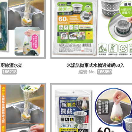
網廚餘瀝水架
米諾諾拋棄式水槽過濾網60入
.
166218
編號:No.
166850