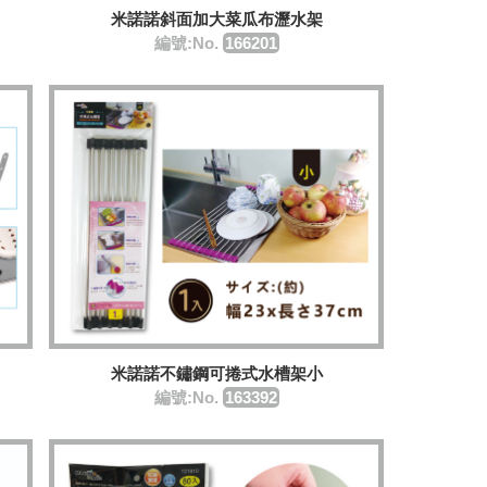
米諾諾斜面加大菜瓜布瀝水架
編號:No.
166201
米諾諾不鏽鋼可捲式水槽架小
編號:No.
163392