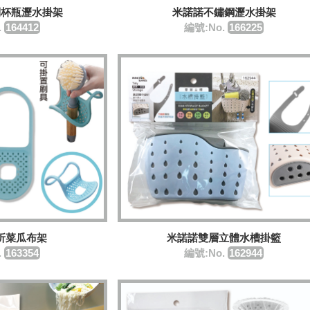
倒杯瓶瀝水掛架
米諾諾不鏽鋼瀝水掛架
.
164412
編號:No.
166225
折菜瓜布架
米諾諾雙層立體水槽掛籃
.
163354
編號:No.
162944