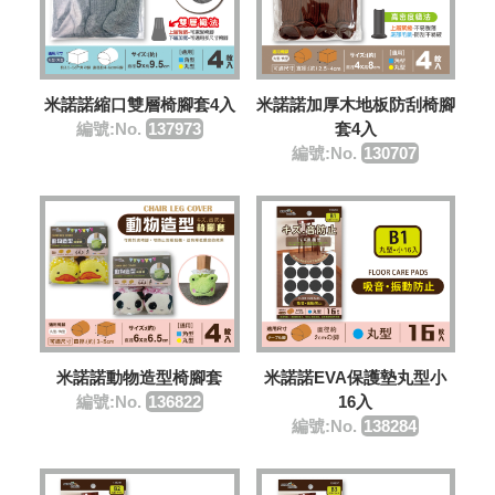
米諾諾加厚木地板防刮椅腳
米諾諾縮口雙層椅腳套4入
套4入
編號:No.
137973
編號:No.
130707
米諾諾動物造型椅腳套
米諾諾EVA保護墊丸型小
編號:No.
136822
16入
編號:No.
138284