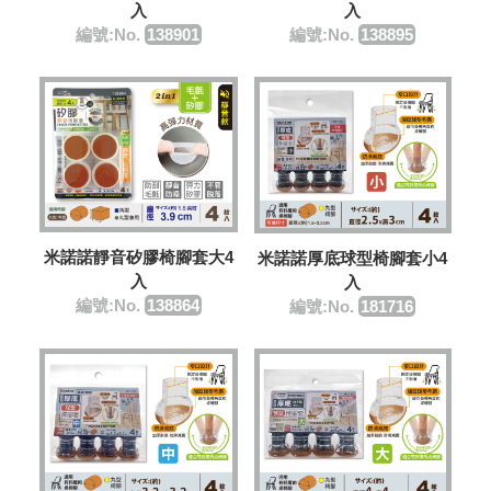
入
入
編號:No.
138901
編號:No.
138895
米諾諾靜音矽膠椅腳套大4
米諾諾厚底球型椅腳套小4
入
入
編號:No.
138864
編號:No.
181716