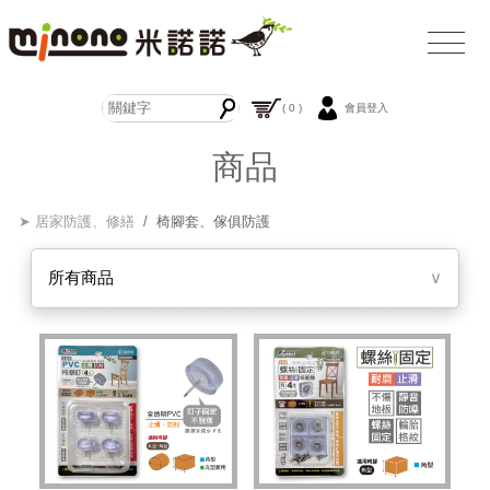
( 0 )
會員登入
商品
➤ 居家防護、修繕
/ 椅腳套、傢俱防護
所有商品
∨