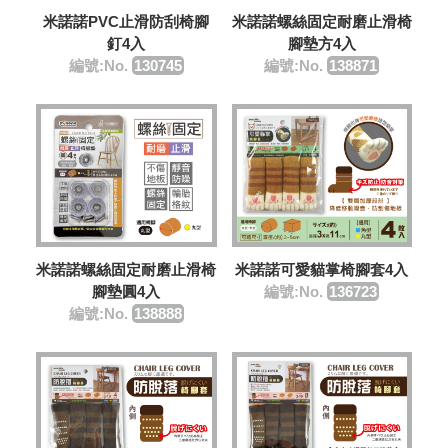
米諾諾PVC止滑防刮椅腳
米諾諾螺絲固定耐磨止滑椅
釘4入
腳墊方4入
編號:No.
130745
編號:No.
138871
米諾諾可愛貓掌椅腳套4入
米諾諾螺絲固定耐磨止滑椅
編號:No.
136723
腳墊圓4入
編號:No.
138888