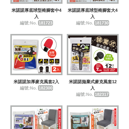
米諾諾厚底球型椅腳套中4
米諾諾厚底球型椅腳套大4
入
入
編號:No.
181723
編號:No.
181730
米諾諾加厚麥克風套2入
米諾諾拋棄式麥克風套12
編號:No.
182300
入
編號:No.
182317