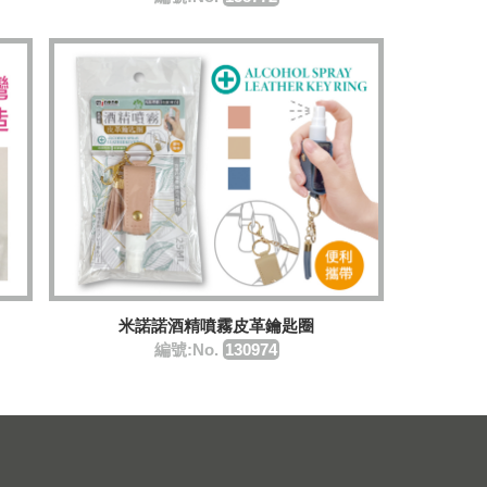
米諾諾酒精噴霧皮革鑰匙圈
編號:No.
130974