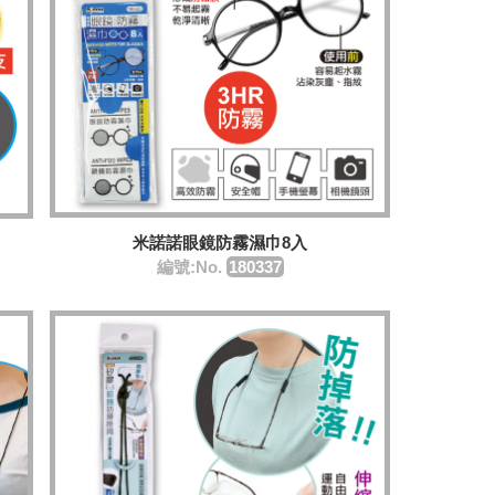
米諾諾眼鏡防霧濕巾8入
編號:No.
180337