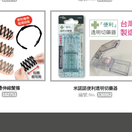
疊伸縮髮箍
米諾諾便利透明切藥器
.
182751
編號:No.
136952