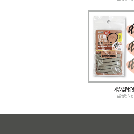
米諾諾折
編號:No