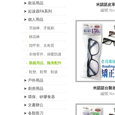
➤ 衛浴用品
米諾諾皮
編號:No
➤ 起波器FA系列
➤ 個人用品
牙線棒、牙籤刷
棉花棒
指甲剪、去角質
衣物零件、保暖防護
眼鏡用品、隨身配件
鞋墊、鞋帶、鞋拔
➤ 戶外用品
米諾諾台製老
➤ 廚房用品
編號:No
➤ 環保、矽膠食器
➤ 文書辦公
➤ 各類剪刀