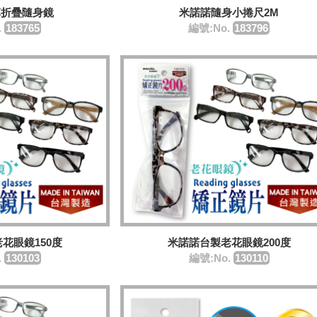
革折疊隨身鏡
米諾諾隨身小捲尺2M
.
183765
編號:No.
183796
花眼鏡150度
米諾諾台製老花眼鏡200度
.
130103
編號:No.
130110