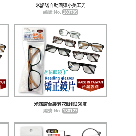
米諾諾自動回彈小美工刀
編號:No.
183789
米諾諾台製老花眼鏡250度
編號:No.
130127