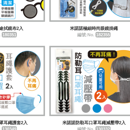
途拭鏡布2入
米諾諾極細時尚眼鏡掛繩
.
180351
編號:No.
182355
罩耳繩護套2入
米諾諾防勒耳口罩耳繩減壓帶2入
.
130349
編號:No.
130332