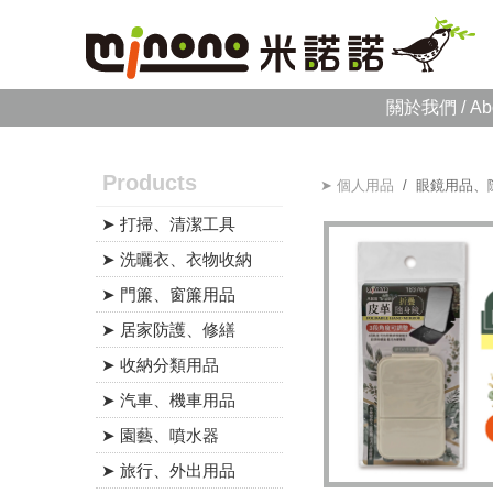
關於我們 / Ab
Products
➤ 個人用品
/ 眼鏡用品、
➤ 打掃、清潔工具
➤ 洗曬衣、衣物收納
➤ 門簾、窗簾用品
➤ 居家防護、修繕
➤ 收納分類用品
➤ 汽車、機車用品
➤ 園藝、噴水器
➤ 旅行、外出用品