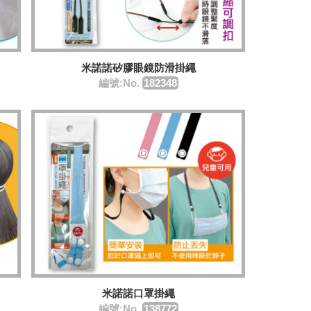
米諾諾矽膠眼鏡防滑掛繩
編號:No.
182348
米諾諾口罩掛繩
編號:No.
138772