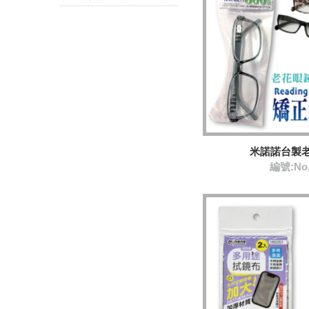
米諾諾台製老
編號:No