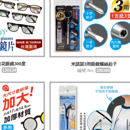
花眼鏡300度
米諾諾3用眼鏡螺絲起子
.
130134
編號:No.
180368