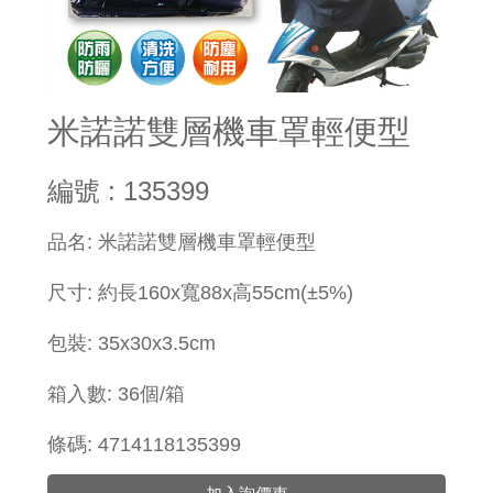
米諾諾雙層機車罩輕便型
編號 : 135399
​品名: 米諾諾雙層機車罩輕便型
尺寸: 約長160x寬88x高55cm(±5%)
包裝:
35x
30x3.5cm
箱入數: 36個/箱
條碼: 4714118135399