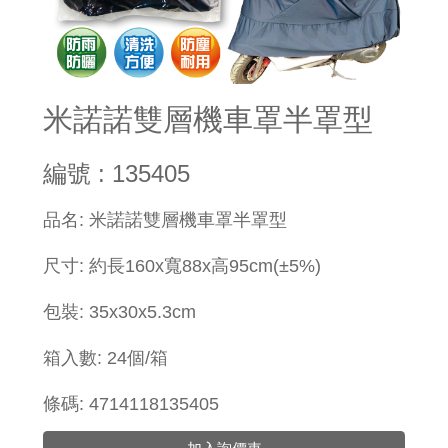
米諾諾雙層機車罩半罩型
編號 : 135405
​品名: 米諾諾雙層機車罩半罩型
尺寸: 約長160x寬88x高95cm(±5%)
包裝:
35x
30x5.3cm
箱入數: 24個/箱
條碼: 4714118135405