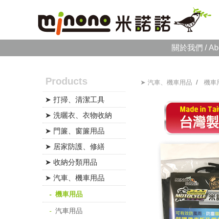
關於我們 / Ab
Products
➤ 汽車、機車用品
/
機車
➤ 打掃、清潔工具
➤ 洗曬衣、衣物收納
➤ 門簾、窗簾用品
➤ 居家防護、修繕
➤ 收納分類用品
➤ 汽車、機車用品
機車用品
汽車用品