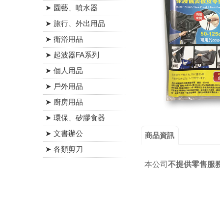
➤ 園藝、噴水器
➤ 旅行、外出用品
➤ 衛浴用品
➤ 起波器FA系列
➤ 個人用品
➤ 戶外用品
➤ 廚房用品
➤ 環保、矽膠食器
➤ 文書辦公
商品資訊
➤ 各類剪刀
本公司
不提供零售服