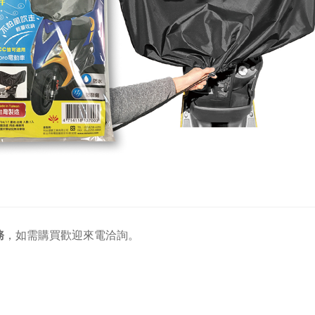
務
，
如需購買歡迎來電洽詢。