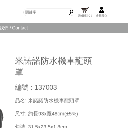
詢價車
( 0 )
會員登入
們 / Contact
米諾諾防水機車龍頭
罩
編號 : 137003
品名: 米諾諾防水機車龍頭罩
尺寸: 約長93x寬48cm(±5%)
包裝: 31.5x23.5x1.8cm