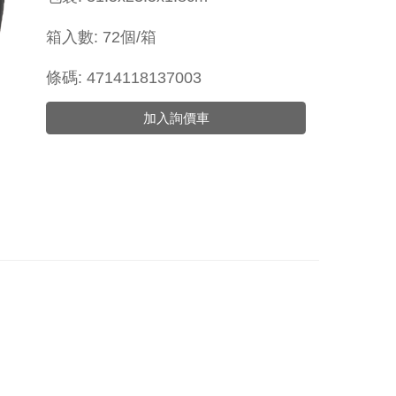
箱入數: 72個/箱
條碼: 4714118137003
加入詢價車