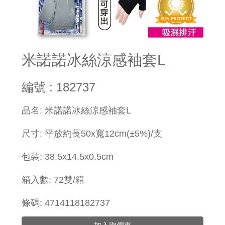
米諾諾冰絲涼感袖套L
編號 : 182737
品名: 米諾諾冰絲涼感袖套L
尺寸: 平放約長50x寬12cm(±5%)/支
包裝: 38.5x14.5x0.5cm
箱入數: 72雙/箱
條碼: 4714118182737