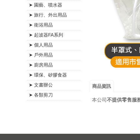
➤ 園藝、噴水器
➤ 旅行、外出用品
➤ 衛浴用品
➤ 起波器FA系列
➤ 個人用品
➤ 戶外用品
➤ 廚房用品
➤ 環保、矽膠食器
➤ 文書辦公
商品資訊
➤ 各類剪刀
本公司
不提供零售服