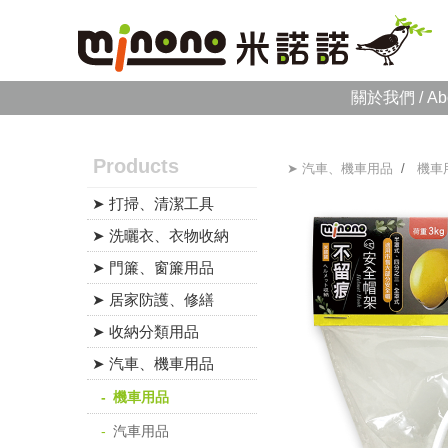
關於我們 / Ab
Products
➤ 汽車、機車用品
/
機車
➤ 打掃、清潔工具
➤ 洗曬衣、衣物收納
➤ 門簾、窗簾用品
➤ 居家防護、修繕
➤ 收納分類用品
➤ 汽車、機車用品
機車用品
汽車用品