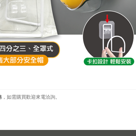
務
，
如需購買歡迎來電洽詢。