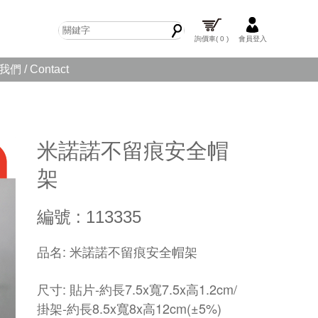
詢價車
( 0 )
會員登入
們 / Contact
米諾諾不留痕安全帽
架
編號 : 113335
品名: 米諾諾不留痕安全帽架
尺寸: 貼片-約長7.5x寬7.5x高1.2cm/
掛架-約長8.5x寬8x高12cm(±5%)