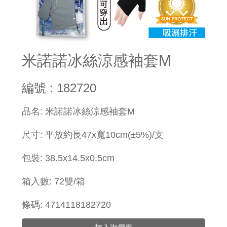
米諾諾冰絲涼感袖套M
編號 : 182720
品名: 米諾諾冰絲涼感袖套M
尺寸: 平放約長47x寬10cm(±5%)/支
包裝: 38.5x14.5x0.5cm
箱入數: 72雙/箱
條碼: 4714118182720