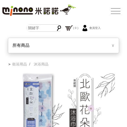
( 0 )
會員登入
所有商品
∨
➤ 衛浴用品
/
沐浴用品