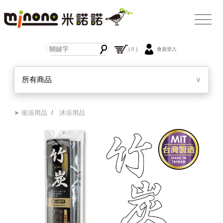
( 0 )
會員登入
所有商品
∨
➤ 衛浴用品
/
沐浴用品