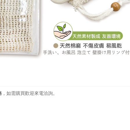
務
，
如需購買歡迎來電洽詢。