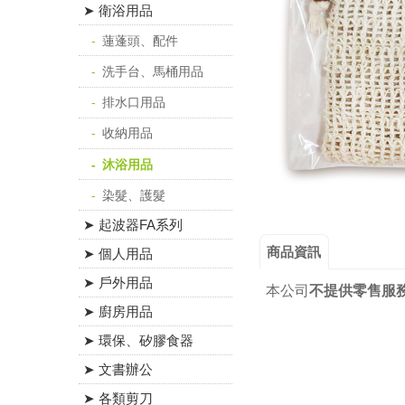
➤ 衛浴用品
蓮蓬頭、配件
洗手台、馬桶用品
排水口用品
收納用品
沐浴用品
染髮、護髮
➤ 起波器FA系列
商品資訊
➤ 個人用品
➤ 戶外用品
本公司
不提供零售服
➤ 廚房用品
➤ 環保、矽膠食器
➤ 文書辦公
➤ 各類剪刀