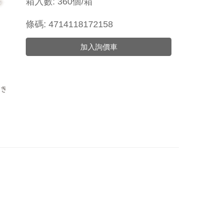
箱入數: 360個/箱
條碼: 4714118172158
加入詢價車