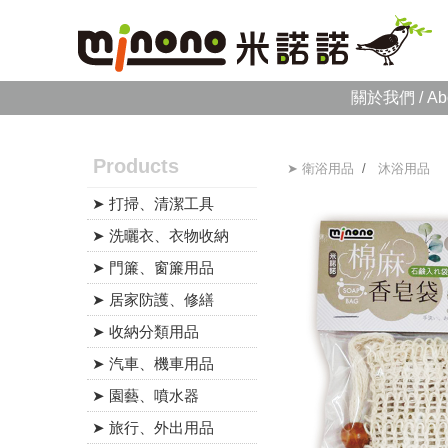
關於我們 / Ab
Products
➤ 衛浴用品
/
沐浴用品
➤ 打掃、清潔工具
➤ 洗曬衣、衣物收納
➤ 門簾、窗簾用品
➤ 居家防護、修繕
➤ 收納分類用品
➤ 汽車、機車用品
➤ 園藝、噴水器
➤ 旅行、外出用品