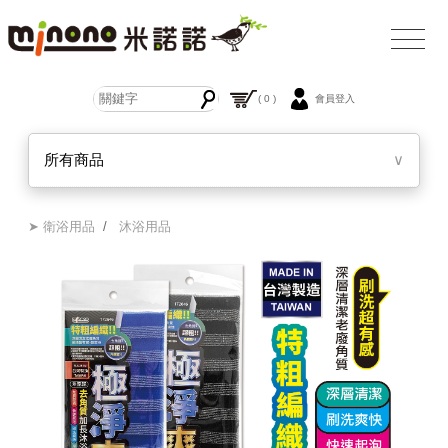
( 0 )
會員登入
所有商品
∨
➤ 衛浴用品
/
沐浴用品