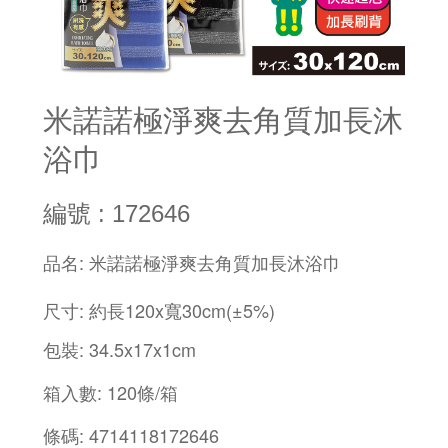
米諾諾極淨爽去角質加長沐
浴巾
編號 : 172646
:
品名
米諾諾極淨爽去角質加長沐浴巾
:
120x
30cm(±5%)
尺寸
約長
寬
: 34.5x17x1cm
包裝
: 120
/
箱入數
條
箱
: 4714118172646
條碼