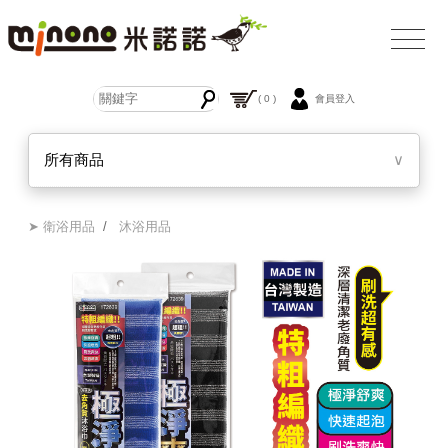
( 0 )
會員登入
所有商品
∨
➤ 衛浴用品
/
沐浴用品