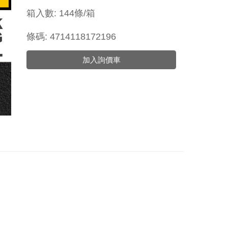
箱入數: 144條/箱
條碼: 4714118172196
加入詢價車