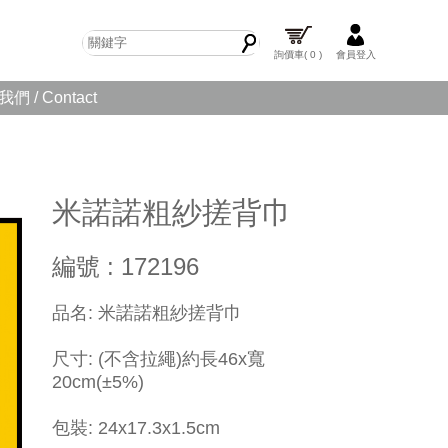
詢價車
( 0 )
會員登入
們 / Contact
米諾諾粗紗搓背巾
編號 : 172196
品名: 米諾諾粗紗搓背巾
尺寸: (不含拉繩)約長46x寬
20cm(±5%)
包裝: 24x17.3x1.5cm