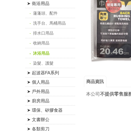
➤ 衛浴用品
蓮蓬頭、配件
洗手台、馬桶用品
排水口用品
收納用品
沐浴用品
染髮、護髮
➤ 起波器FA系列
商品資訊
➤ 個人用品
➤ 戶外用品
本公司
不提供零售服
➤ 廚房用品
➤ 環保、矽膠食器
➤ 文書辦公
➤ 各類剪刀