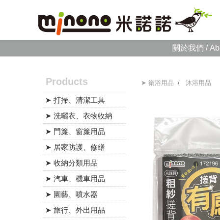
關於我們 / Ab
Products
➤ 衛浴用品
/
沐浴用品
➤ 打掃、清潔工具
➤ 洗曬衣、衣物收納
➤ 門簾、窗簾用品
➤ 居家防護、修繕
➤ 收納分類用品
➤ 汽車、機車用品
➤ 園藝、噴水器
➤ 旅行、外出用品