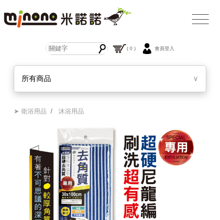
( 0 )
會員登入
所有商品
∨
➤ 衛浴用品
/
沐浴用品