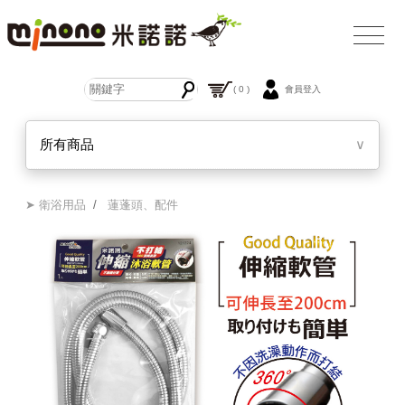
( 0 )
會員登入
所有商品
∨
➤ 衛浴用品
/
蓮蓬頭、配件