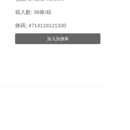
箱入數: 36條/箱
條碼: 4714118121330
加入詢價車