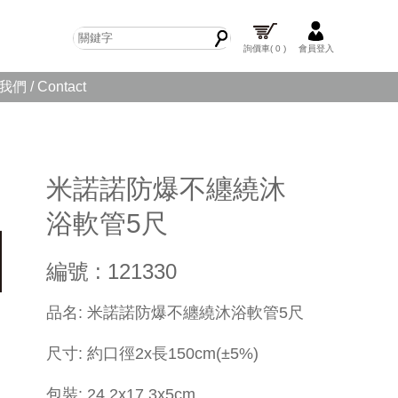
詢價車
( 0 )
會員登入
們 / Contact
米諾諾防爆不纏繞沐
浴軟管5尺
編號 : 121330
​品名: 米諾諾防爆不纏繞沐浴軟管5尺
尺寸: 約口徑2x長150cm(±5%)
包裝:
24.2x
17.3x5cm