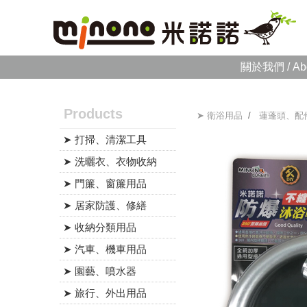
關於我們 / Ab
Products
➤ 衛浴用品
/
蓮蓬頭、配
➤ 打掃、清潔工具
➤ 洗曬衣、衣物收納
➤ 門簾、窗簾用品
➤ 居家防護、修繕
➤ 收納分類用品
➤ 汽車、機車用品
➤ 園藝、噴水器
➤ 旅行、外出用品