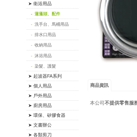
➤ 衛浴用品
蓮蓬頭、配件
洗手台、馬桶用品
排水口用品
收納用品
沐浴用品
染髮、護髮
➤ 起波器FA系列
商品資訊
➤ 個人用品
➤ 戶外用品
本公司
不提供零售服
➤ 廚房用品
➤ 環保、矽膠食器
➤ 文書辦公
➤ 各類剪刀