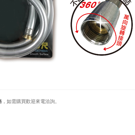
務
，
如需購買歡迎來電洽詢。