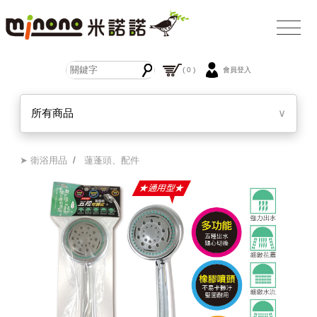
( 0 )
會員登入
所有商品
∨
➤ 衛浴用品
/
蓮蓬頭、配件