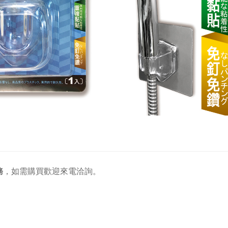
務
，
如需購買歡迎來電洽詢。