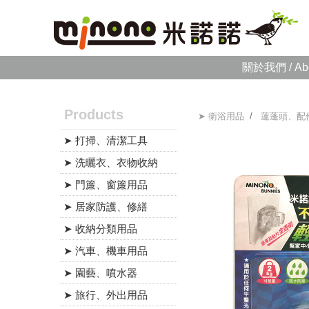
關於我們 / Ab
Products
➤ 衛浴用品
/
蓮蓬頭、配
➤ 打掃、清潔工具
➤ 洗曬衣、衣物收納
➤ 門簾、窗簾用品
➤ 居家防護、修繕
➤ 收納分類用品
➤ 汽車、機車用品
➤ 園藝、噴水器
➤ 旅行、外出用品