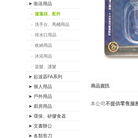
➤ 衛浴用品
蓮蓬頭、配件
洗手台、馬桶用品
排水口用品
收納用品
沐浴用品
染髮、護髮
➤ 起波器FA系列
商品資訊
➤ 個人用品
➤ 戶外用品
本公司
不提供零售服
➤ 廚房用品
➤ 環保、矽膠食器
➤ 文書辦公
➤ 各類剪刀