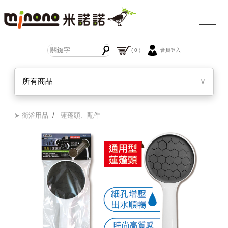
( 0 )
會員登入
所有商品
∨
➤ 衛浴用品
/
蓮蓬頭、配件