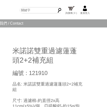
詢價車
( 0 )
會員登入
們 / Contact
米諾諾雙重過濾蓮蓬
頭2+2補充組
編號 : 121910
品名: 米諾諾雙重過濾蓮蓬頭2+2補充
組
尺寸: 過濾棉-約直徑2x高
11cm(±5%)/個、亞硫酸鈣-約15g/包