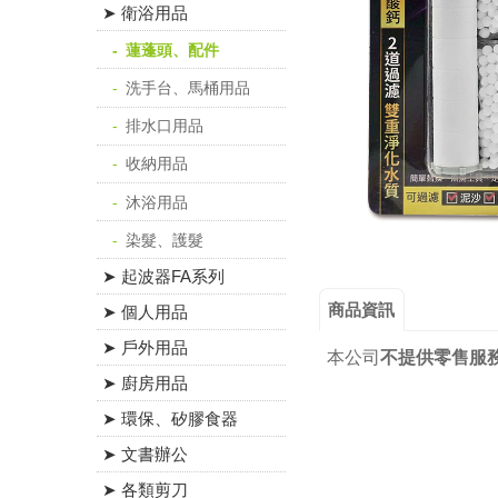
➤ 衛浴用品
蓮蓬頭、配件
洗手台、馬桶用品
排水口用品
收納用品
沐浴用品
染髮、護髮
➤ 起波器FA系列
商品資訊
➤ 個人用品
➤ 戶外用品
本公司
不提供零售服
➤ 廚房用品
➤ 環保、矽膠食器
➤ 文書辦公
➤ 各類剪刀