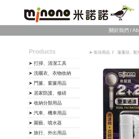
關於我們 / Ab
Products
➤ 衛浴用品
/
蓮蓬頭、配
➤ 打掃、清潔工具
➤ 洗曬衣、衣物收納
➤ 門簾、窗簾用品
➤ 居家防護、修繕
➤ 收納分類用品
➤ 汽車、機車用品
➤ 園藝、噴水器
➤ 旅行、外出用品