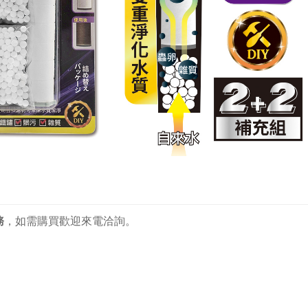
務
，
如需購買歡迎來電洽詢。