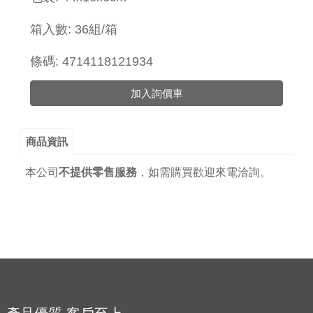
箱入數: 36組/箱
條碼: 4714118121934
加入詢價車
商品資訊
本公司
不提供零售服務
，
如需購買歡迎來電洽詢。