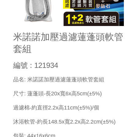
米諾諾加壓過濾蓮蓬頭軟管
套組
編號 : 121934
品名: 米諾諾加壓過濾蓮蓬頭軟管套組
尺寸: 蓮蓬頭-長20x寬6x高5cm(±5%)
過濾棉-約直徑2.2x高11cm(±5%)/個
沐浴軟管-約長148.5x寬2.2x高2.2cm(±5%)
包裝: 44x16x6cm