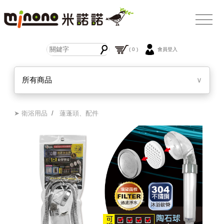
( 0 )
會員登入
所有商品
∨
➤ 衛浴用品
/
蓮蓬頭、配件