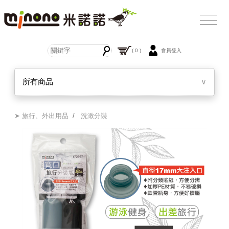
( 0 )
會員登入
所有商品
∨
➤ 旅行、外出用品
/
洗漱分裝