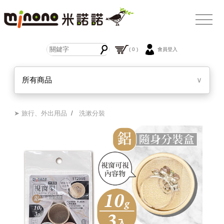
( 0 )
會員登入
所有商品
∨
➤ 旅行、外出用品
/
洗漱分裝