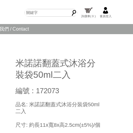
詢價車
( 0 )
會員登入
們 / Contact
米諾諾翻蓋式沐浴分
裝袋50ml二入
編號 : 172073
品名: 米諾諾翻蓋式沐浴分裝袋50ml
二入
尺寸: 約長11x寬8x高2.5cm(±5%)/個