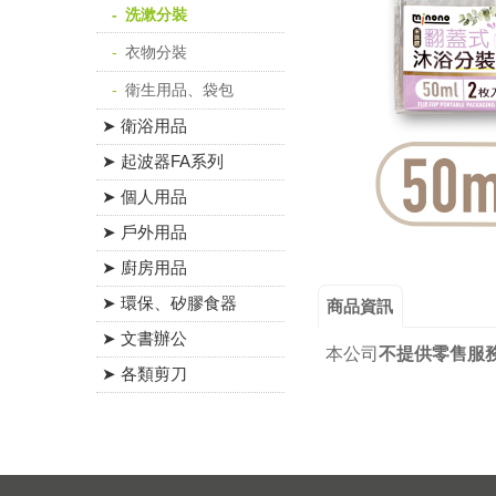
洗漱分裝
衣物分裝
衛生用品、袋包
➤ 衛浴用品
➤ 起波器FA系列
➤ 個人用品
➤ 戶外用品
➤ 廚房用品
➤ 環保、矽膠食器
商品資訊
➤ 文書辦公
本公司
不提供零售服
➤ 各類剪刀