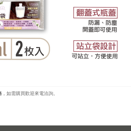
務
，
如需購買歡迎來電洽詢。