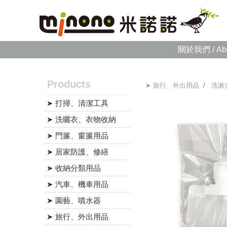
關於我們 / Ab
Products
➤ 旅行、外出用品
/
洗漱
➤ 打掃、清潔工具
➤ 洗曬衣、衣物收納
➤ 門簾、窗簾用品
➤ 居家防護、修繕
➤ 收納分類用品
➤ 汽車、機車用品
➤ 園藝、噴水器
➤ 旅行、外出用品