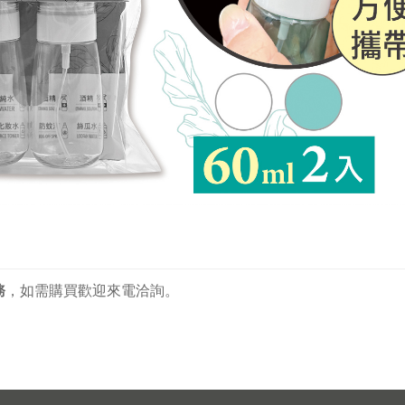
務
，
如需購買歡迎來電洽詢。