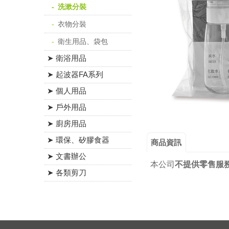
洗漱分裝
衣物分裝
衛生用品、袋包
➤ 衛浴用品
➤ 起波器FA系列
➤ 個人用品
➤ 戶外用品
➤ 廚房用品
➤ 環保、矽膠食器
商品資訊
➤ 文書辦公
本公司
不提供零售服
➤ 各類剪刀