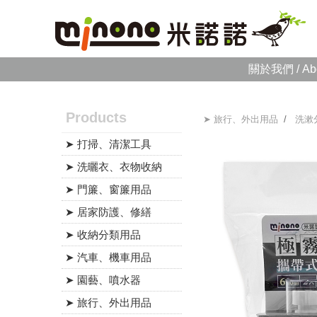
關於我們 / Ab
Products
➤ 旅行、外出用品
/
洗漱
➤ 打掃、清潔工具
➤ 洗曬衣、衣物收納
➤ 門簾、窗簾用品
➤ 居家防護、修繕
➤ 收納分類用品
➤ 汽車、機車用品
➤ 園藝、噴水器
➤ 旅行、外出用品