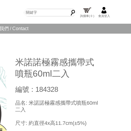
詢價車
( 0 )
會員登入
們 / Contact
米諾諾極霧感攜帶式
噴瓶60ml二入
編號 : 184328
品名: 米諾諾極霧感攜帶式噴瓶60ml
二入
尺寸: 約直徑4x高11.7cm(±5%)