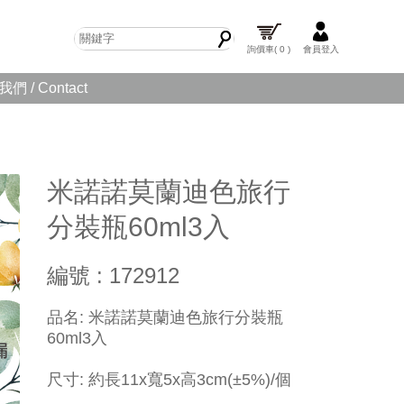
詢價車
( 0 )
會員登入
們 / Contact
米諾諾莫蘭迪色旅行
分裝瓶60ml3入
編號 : 172912
品名: 米諾諾莫蘭迪色旅行分裝瓶
60ml3入
尺寸: 約長11x寬5x高3cm(±5%)/個