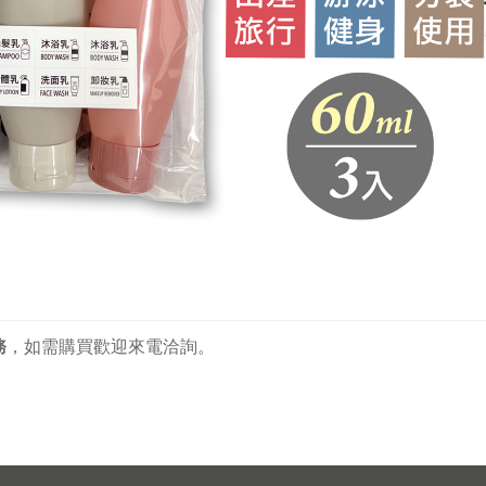
務
，
如需購買歡迎來電洽詢。