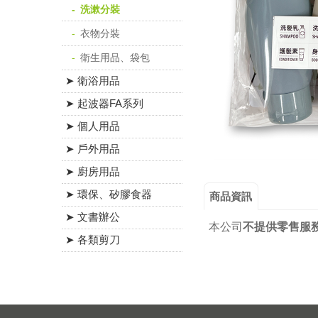
洗漱分裝
衣物分裝
衛生用品、袋包
➤ 衛浴用品
➤ 起波器FA系列
➤ 個人用品
➤ 戶外用品
➤ 廚房用品
➤ 環保、矽膠食器
商品資訊
➤ 文書辦公
本公司
不提供零售服
➤ 各類剪刀