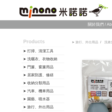
關於我們 / Ab
Products
➤ 旅行、外出用品
/
洗漱
➤ 打掃、清潔工具
➤ 洗曬衣、衣物收納
➤ 門簾、窗簾用品
➤ 居家防護、修繕
➤ 收納分類用品
➤ 汽車、機車用品
➤ 園藝、噴水器
➤ 旅行、外出用品