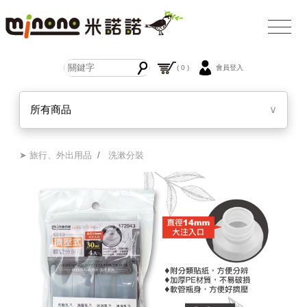
( 0 )
會員登入
所有商品
∨
➤ 旅行、外出用品
/
洗漱分裝