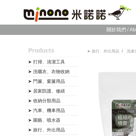
關於我們 / Ab
Products
➤ 旅行、外出用品
/
洗漱
➤ 打掃、清潔工具
➤ 洗曬衣、衣物收納
➤ 門簾、窗簾用品
➤ 居家防護、修繕
➤ 收納分類用品
➤ 汽車、機車用品
➤ 園藝、噴水器
➤ 旅行、外出用品