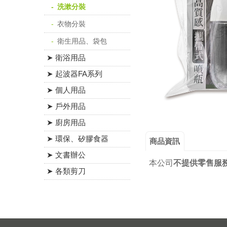
洗漱分裝
衣物分裝
衛生用品、袋包
➤ 衛浴用品
➤ 起波器FA系列
➤ 個人用品
➤ 戶外用品
➤ 廚房用品
➤ 環保、矽膠食器
商品資訊
➤ 文書辦公
本公司
不提供零售服
➤ 各類剪刀