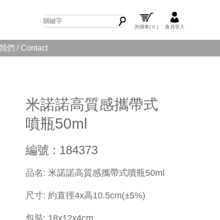
詢價車
( 0 )
會員登入
們 / Contact
米諾諾高質感攜帶式
噴瓶50ml
編號 : 184373
品名: 米諾諾高質感攜帶式噴瓶50ml
尺寸: 約直徑4x高10.5cm(±5%)
包裝: 18x12x4cm