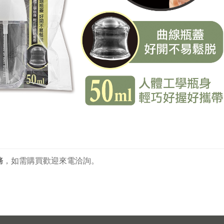
務
，
如需購買歡迎來電洽詢。