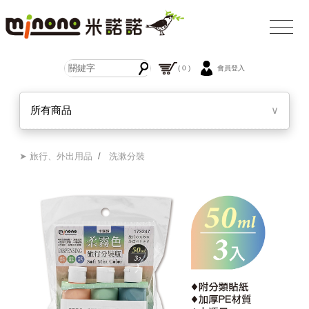
( 0 )
會員登入
所有商品
∨
➤ 旅行、外出用品
/
洗漱分裝