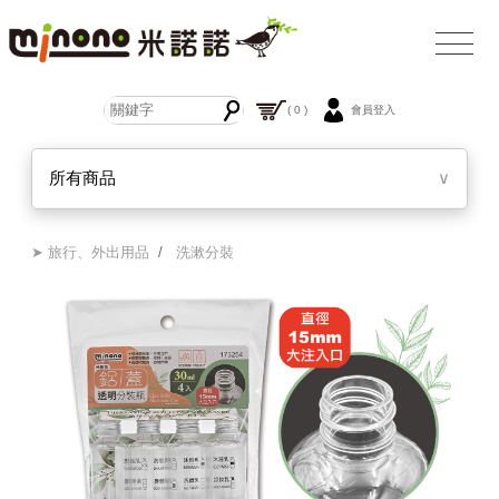
( 0 )
會員登入
所有商品
∨
➤ 旅行、外出用品
/
洗漱分裝