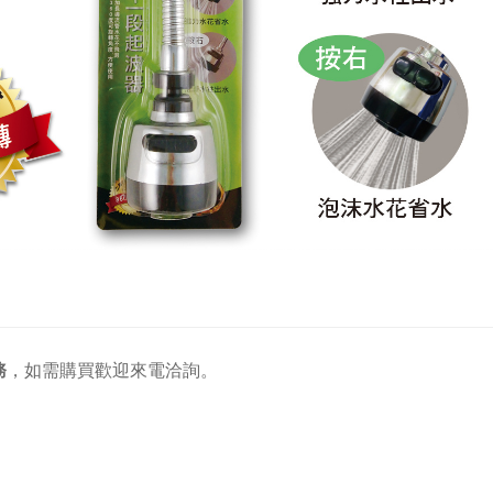
務
，
如需購買歡迎來電洽詢。