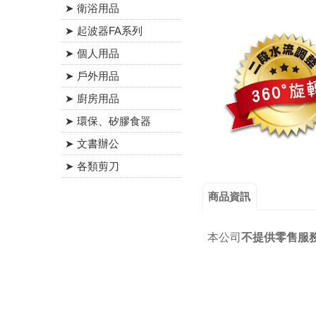
➤ 衛浴用品
➤ 起波器FA系列
➤ 個人用品
➤ 戶外用品
➤ 廚房用品
➤ 環保、矽膠食器
➤ 文書辦公
➤ 各類剪刀
商品資訊
本公司
不提供零售服