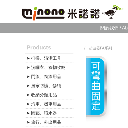
關於我們 / Ab
Products
/
起波器FA系列
➤ 打掃、清潔工具
➤ 洗曬衣、衣物收納
➤ 門簾、窗簾用品
➤ 居家防護、修繕
➤ 收納分類用品
➤ 汽車、機車用品
➤ 園藝、噴水器
➤ 旅行、外出用品