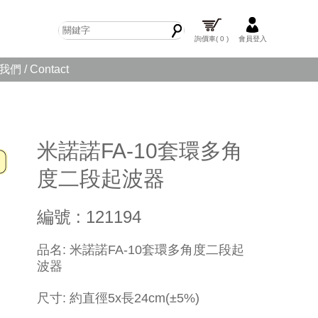
詢價車
( 0 )
會員登入
們 / Contact
米諾諾FA-10套環多角
度二段起波器
編號 : 121194
​品名: 米諾諾FA-10套環多角度二段起
波器
尺寸
: 約直徑5x長24cm(±5%)