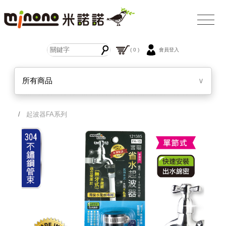
( 0 )
會員登入
所有商品
∨
/
起波器FA系列