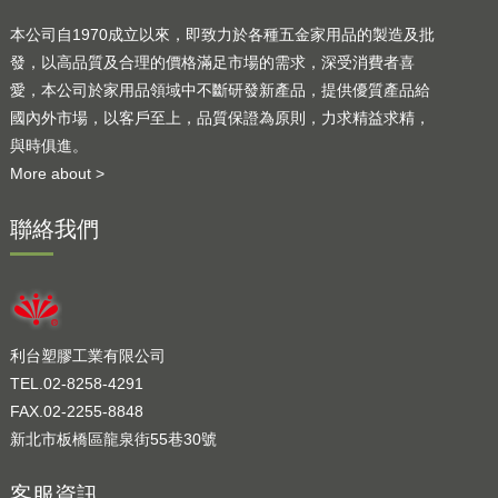
本公司自1970成立以來，即致力於各種五金家用品的製造及批
發，以高品質及合理的價格滿足市場的需求，深受消費者喜
愛，本公司於家用品領域中不斷研發新產品，提供優質產品給
國內外市場，以客戶至上，品質保證為原則，力求精益求精，
與時俱進。
More about >
聯絡我們
利台塑膠工業有限公司
TEL.02-8258-4291
FAX.02-2255-8848
新北市板橋區龍泉街55巷30號
客服資訊