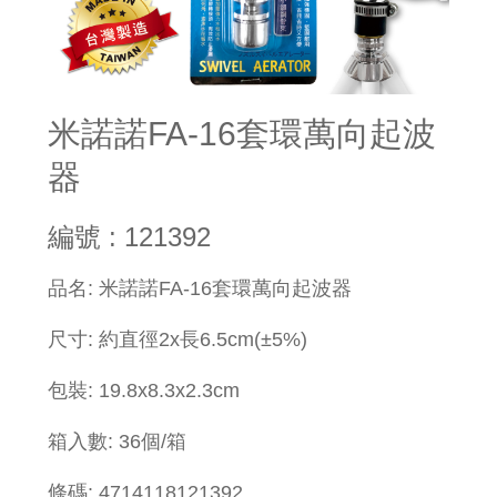
米諾諾FA-16套環萬向起波
器
編號 : 121392
​品名: 米諾諾FA-16套環萬向起波器
尺寸: 約直徑2x長6.5cm(±5%)
包裝:
19.8x
8.3x2.3cm
箱入數: 36個/箱
條碼: 4714118121392