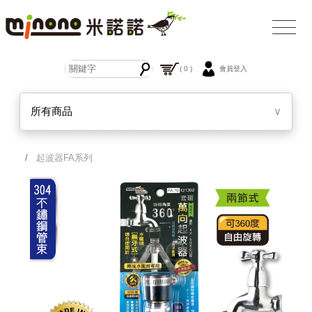
( 0 )
會員登入
所有商品
∨
/
起波器FA系列