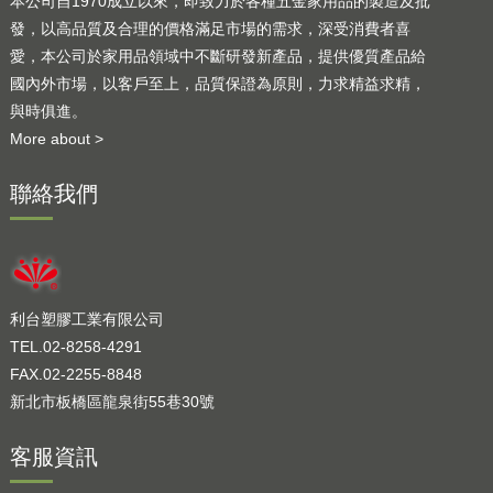
本公司自1970成立以來，即致力於各種五金家用品的製造及批
發，以高品質及合理的價格滿足市場的需求，深受消費者喜
愛，本公司於家用品領域中不斷研發新產品，提供優質產品給
國內外市場，以客戶至上，品質保證為原則，力求精益求精，
與時俱進。
More about >
聯絡我們
利台塑膠工業有限公司
TEL.02-8258-4291
FAX.02-2255-8848
新北市板橋區龍泉街55巷30號
客服資訊