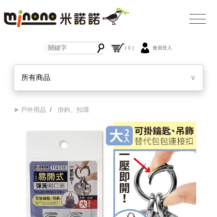
( 0 )
會員登入
所有商品
∨
➤ 戶外用品
/
掛鉤、扣環