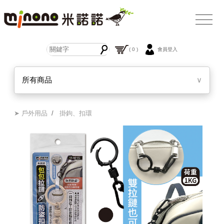
( 0 )
會員登入
所有商品
∨
➤ 戶外用品
/
掛鉤、扣環