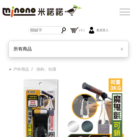
( 0 )
會員登入
所有商品
∨
➤ 戶外用品
/
掛鉤、扣環