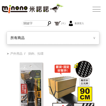
( 0 )
會員登入
所有商品
∨
➤ 戶外用品
/
掛鉤、扣環