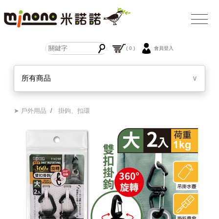
( 0 )
會員登入
所有商品
∨
➤ 戶外用品
/
掛鉤、扣環