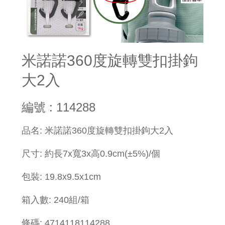
米諾諾360度旋轉雙扣掛鉤
大2入
編號 : 114288
品名: 米諾諾360度旋轉雙扣掛鉤大2入
尺寸: 約長7x寬3x高0.9cm(±5%)/個
包裝: 19.8x9.5x1cm
箱入數: 240組/箱
條碼: 4714118114288