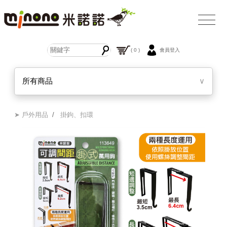
( 0 )
會員登入
所有商品
∨
➤ 戶外用品
/
掛鉤、扣環