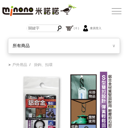
( 0 )
會員登入
所有商品
∨
➤ 戶外用品
/
掛鉤、扣環