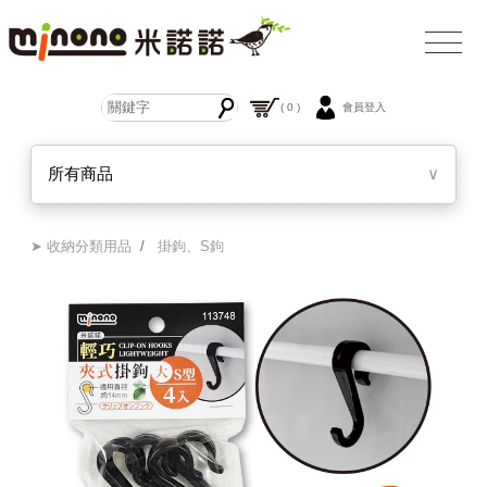
( 0 )
會員登入
所有商品
∨
➤ 收納分類用品
/
掛鉤、S鉤