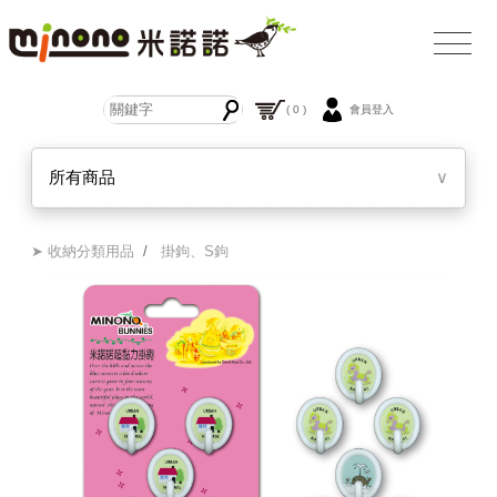
( 0 )
會員登入
所有商品
∨
➤ 收納分類用品
/
掛鉤、S鉤